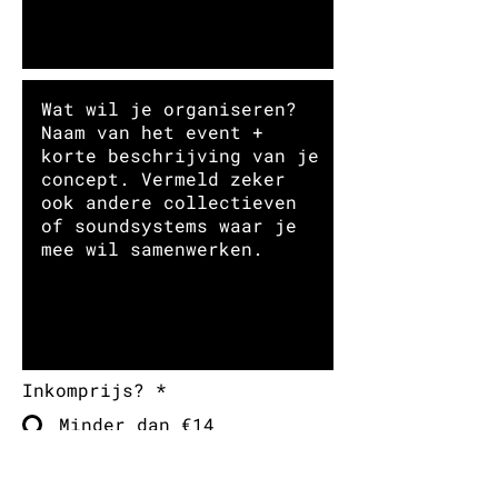
Inkomprijs?
*
Minder dan €14
Meer dan €14
Ik weet het nog niet
Verwachte opkomst?
*