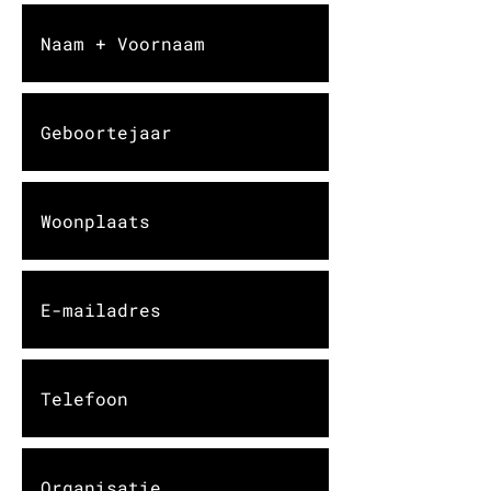
Provinciale Uitleendienst.
Voor gebruik van onze
licht- of
geluidsinstallaties rekenen
we een extra kost aan,
afhankelijk van de grootte
van het event en het type
organisator. Meer info vind
je in de huurvoorwaarden.