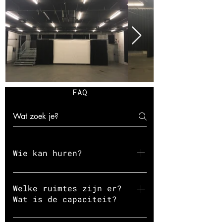
FAQ
Wie kan huren?
Jongeren (tussen 15 en 30
jaar) en projecten uit de
Welke ruimtes zijn er?
RabotwijkCulturele
Wat is de capaciteit?
activiteitenNiet voor privé
Barruimte (75 personen)Zaal