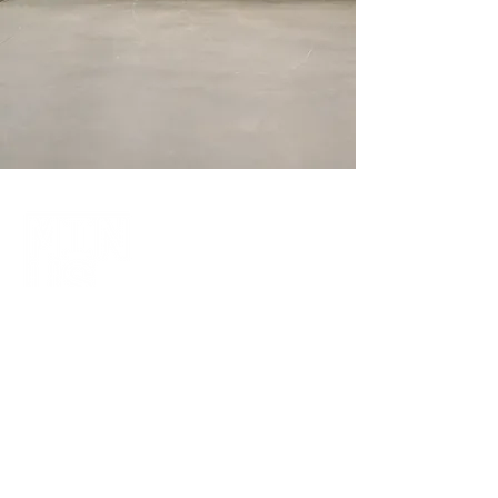
Instagram
E-mail
Facebook
Opgeëistenlaan 455 • 9000 Gent
MAA gesloten
DIN 12:00—20:00
WOE 12:00—18:00
DON 12:00—20:00