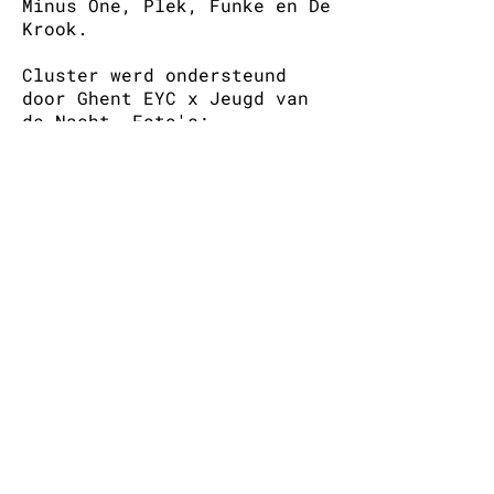
Minus One, Plek, Funke en De
Krook.
Cluster werd ondersteund
door Ghent EYC x Jeugd van
de Nacht. Foto's:
@lorenzofrisonphotography
,
@orchicee
,
@jules_stallaerts
,
@stanlerooij
,
@lucianomiglio.
alle projecten
Instagram
E-mail
Facebook